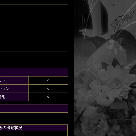
、
ェラ
○
ション
○
発射
○
今の出勤状況