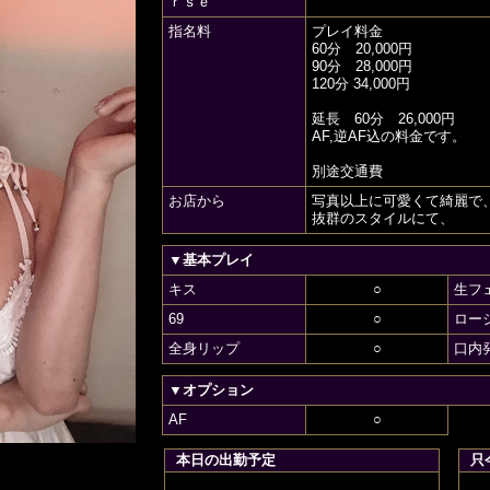
ｒｓｅ
指名料
プレイ料金
60分 20,000円
90分 28,000円
120分 34,000円
延長 60分 26,000円
AF,逆AF込の料金です。
別途交通費
お店から
写真以上に可愛くて綺麗で
抜群のスタイルにて、
▼基本プレイ
キス
○
生フ
69
○
ロー
全身リップ
○
口内
▼オプション
AF
○
本日の出勤予定
只