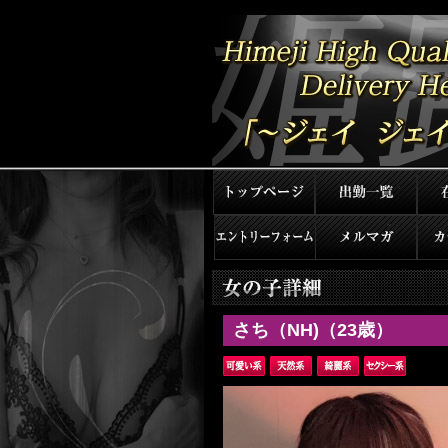
さち（NH)（23歳）