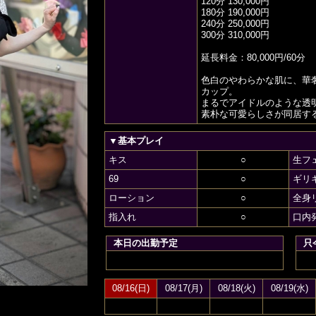
120分 130,000円
180分 190,000円
240分 250,000円
300分 310,000円
延長料金：80,000円/60分
色白のやわらかな肌に、華
カップ。
まるでアイドルのような透
素朴な可愛らしさが同居す
▼基本プレイ
キス
○
生フ
69
○
ギリ
ローション
○
全身
指入れ
○
口内
本日の出勤予定
只
08/16(日)
08/17(月)
08/18(火)
08/19(水)