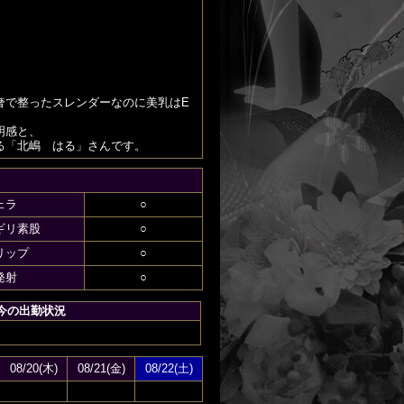
奢で整ったスレンダーなのに美乳はE
明感と、
る「北嶋 はる」さんです。
ェラ
○
ギリ素股
○
リップ
○
発射
○
今の出勤状況
08/20(木)
08/21(金)
08/22(土)