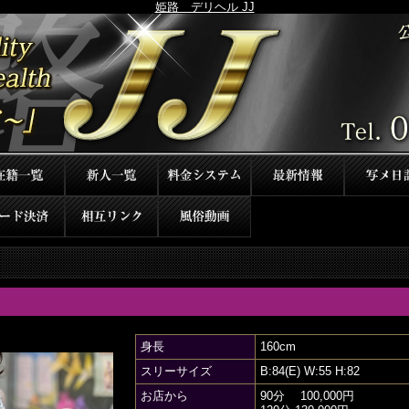
姫路 デリヘル JJ
身長
160cm
スリーサイズ
B:84(E) W:55 H:82
お店から
90分 100,000円