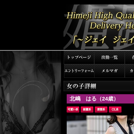
北嶋 はる（24歳）